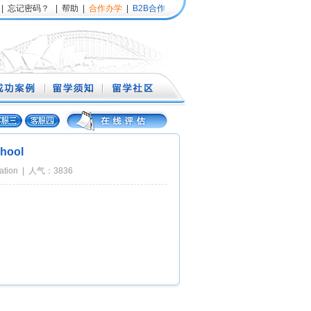
|
忘记密码？
|
帮助
|
合作办学
|
B2B合作
hool
cation | 人气：3836