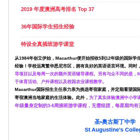
2019 年度澳洲高考排名
Top 37
36年国际学生招生经验
特设全真插班游学课堂
从1984年创立伊始，Macarthur便开始招收5到12年级的国
经验！学校远离繁华悉尼市区，拥有良好的英语语言环境。同时
导项目以及每周一次的额外英语辅导课程。另有
与众不同的是，M
于体育活动、户外课程以及校园农业课程教学。
Macarthur国际招生主任亲力亲为挑选寄宿家庭，并
定期看望国
寄宿澳洲当地家庭的生活体验。
此外，
为了真实体验澳洲中小学
年级量身定制的3-6周插班游学课程，无需组团，每星期均有
圣•奥古斯丁中学
St Augustine's Colle