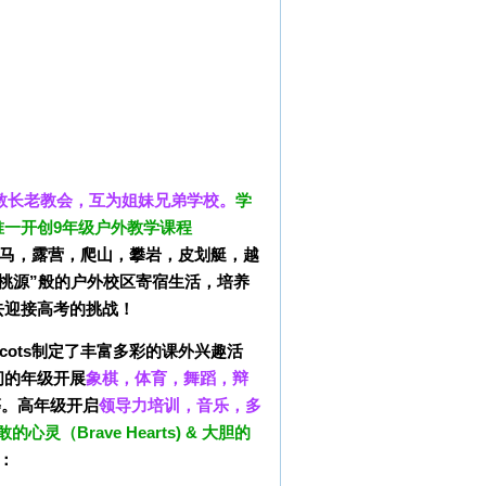
基督教长老教会
，互为姐妹兄弟学校。
学
唯一开创9年级户外教学课程
马，露营，爬山，攀岩，皮划艇，越
桃源”般的户外校区寄宿生活，培养
去迎接高考的挑战！
ots制定了丰富多彩的课外兴趣活
间的年级开展
象棋，体育，舞蹈，辩
等。高年级开启
领导力培训，音乐，多
敢的心灵（Brave Hearts) & 大胆的
：