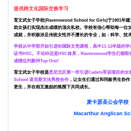
提供跨文化国际交换学习
育文武女子学校(Ravenswood School for Girls)于
助女孩们实现杰出成绩的顶尖私校。学校有信心帮助每一位
成就，并积极涉足传统女性并不擅长的专业，如：科学、技
学校从中学部开始引进IB国际文凭课程，高中11-12年级的
证书HSC。不论IB还是HSC体系，Ravenswood学生们
成绩位列新州Top One!
育文武女子学校
是
悉尼北区第一所引进Cadets军训项目的女校
School 诺克斯文法男校合作
，让女生们通过和同龄男生协作
更生，并在
相互激励的氛围下共同成长。
麦卡瑟圣公会学校
Macarthur Anglican Sc