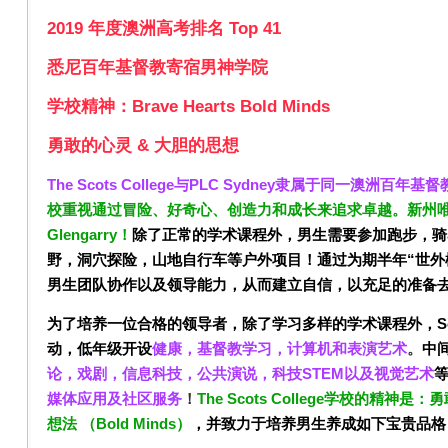
2019 年度澳洲高考排名
Top 41
悉尼百年基督教寄宿男神学院
学校精神：Brave Hearts Bold Minds
勇敢的心灵 & 大胆的思想
The Scots College与PLC Sydney隶属于同一澳洲百年
校重视通过冒险、好奇心、创造力和成长来追求卓越。
新
州
Glengarry！
除了正常的学术课程外，男生需要参加跑步，骑
野，洞穴探险，山地自行车等户外项目！通过为期半年“世外
男生团队协作以及领导能力，从而建立自信，以充足的准备
为了培养一位合格的领导者，除了学习多样的学术课程外，Sc
动，低年级开设
健康，基督教学习，计算机和表演艺术
。
中
论，戏剧，信息科技，公共演说，科技STEM以及视觉艺术
媒体应用及社区服务
！
The Scots College学校的精神是：勇
想法 （Bold Minds）
，并致力于培养男生养成如下宝贵品格